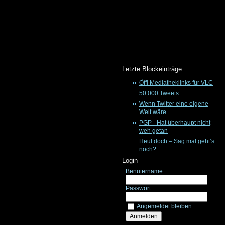
Letzte Blockeinträge
Öffi Mediatheklinks für VLC
50.000 Tweets
Wenn Twitter eine eigene
Welt wäre....
PGP - Hat überhaupt nicht
weh getan
Heul doch – Sag mal geht’s
noch?
Login
Benutername:
Passwort:
Angemeldet bleiben