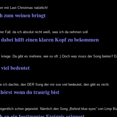
m mit Last Christmas natürlich!
ch zum weinen bringt
er Fall, da ich absolut nicht weiß, was ich da nehmen soll.
r dabei hilft einen klaren Kopf zu bekommen
i kriege. Da gibt es mehrere, wie so oft ;) Doch was muss der Song bieten? 
 viel bedeutet
ie ich dachte, den DER Song der mir soo viel bedeutet, den gibt es nicht.
hörst wenn du traurig bist
 eigentlich schon gepostet. Nämlich den Song „Behind blue eyes“ von Limp Biz
h an ein bestimmtes Ereignis erinnert