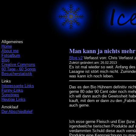
Allgemeines
Home
Man kann ja nichts mehr 
About me
Fotoalbum
Blog v2
Verfasst von: Chris
Verfasst 
Blog
Zuletzt geändert am: 26.02.2013
Creative Commons
Es ist mal wieder so weit. Anfang des
60 Tage - 60 Songs
Lasagne ist stört mich nicht. Zuminde
Besucherstatistik
was kann ich noch leben.
Links
Interessante Links
Das es den Bio Hühnern definitiv nicht
Funny-Links
gerne 80 oder 90 Cent oder noch mehr
Sonstiges
ich will dann auch die Gewissheit hab
Heutige Links
kauft, mit dem er dann zu den „Fabri
auch gerne.
Amoklauf
Der Abschiedbrief
Ich esse gerne Fleisch und Eier (bzw.
irgendwelche tierischen Produkte auf
verdammten Schuld diese auch vernünf
Produkte eine Kennzeichnung zu mache