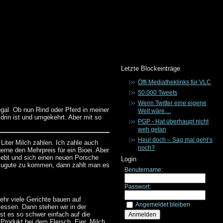
Letzte Blockeinträge
Öffi Mediatheklinks für VLC
50.000 Tweets
Wenn Twitter eine eigene
egal. Ob nun Rind oder Pferd in meiner
Welt wäre....
drin ist und umgekehrt. Aber mit so
PGP - Hat überhaupt nicht
weh getan
Heul doch – Sag mal geht’s
 Liter Milch zahlen. Ich zahle auch
noch?
rne den Mehrpreis für ein Bioei. Aber
hiebt und sich einen neuen Porsche
Login
n zugute zu kommen, dann zahlt man es
Benutername:
Passwort:
Sehr viele Gerichte bauen auf
Angemeldet bleiben
 essen. Dann stehen wir in der
t es so schwer einfach auf die
rodukt bei dem Fleisch, Eier, Milch