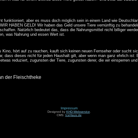
ht funktioniert, aber es muss doch möglich sein in einem Land wie Deutschlan
WIR HABEN GELD! Wir haben das Geld unsere Tiere vernünftig zu behandeln
rschaffen. Natürlich bedeutet das, dass die Nahrungsmittel nicht billiger werd
en, was Nahrung und essen Wert ist.
 Kino, hört auf zu rauchen, kauft sich keinen neuen Fernseher oder sucht si
r, dass dieses nicht für jeden Haushalt gilt, aber wenn man ganz ehrlich ist: 
was reduziert, zugunsten der Tiere, zugunsten derer, die wir einsperren und
an der Fleischtheke
Impressum
Designed by
KHD-Webservice
.
CMS:
IceHaus.de