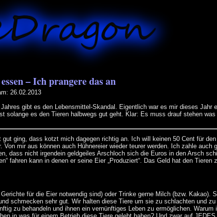
essen – Ich prangere das an
am: 26.02.2013
 Jahres gibt es den Lebensmittel-Skandal. Eigentlich war es mir dieses Jahr 
st solange es den Tieren halbwegs gut geht. Klar: Es muss drauf stehen was 
 gut ging, dass kotzt mich dagegen richtig an. Ich will keinen 50 Cent für den
. Von mir aus können auch Hühnereier wieder teurer werden. Ich zahle auch ge
en, dass nicht irgendein geldgeiles Arschloch sich die Euros in den Arsch sc
ken“ fahren kann in denen er seine Eier „Produziert“. Das Geld hat den Tiere
 Gerichte für die Eier notwendig sind) oder Trinke gerne Milch (bzw. Kakao). 
 und schmecken sehr gut. Wir halten diese Tiere um sie zu schlachten und zu
tig zu behandeln und ihnen ein vernünftiges Leben zu ermöglichen. Warum is
n in was für einem Betrieb diese Tiere gelebt haben? Und zwar auf JEDES P