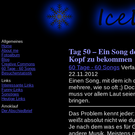
Allgemeines
Home
Tag 50 – Ein Song de
About me
Fotoalbum
Kopf zu bekommen
Blog
Creative Commons
60 Tage - 60 Songs
Verfa
60 Tage - 60 Songs
Besucherstatistik
22.11.2012
Einen Song, mit dem ich d
Links
Interessante Links
mehrere, wie so oft ;) D
Funny-Links
muss vor allem Laut sei
Sonstiges
Heutige Links
bringen.
Amoklauf
Der Abschiedbrief
Das Problem kennt jeder:
weißt absolut nicht wie d
Je nach dem was es für 
andere Musik. Meistens ge