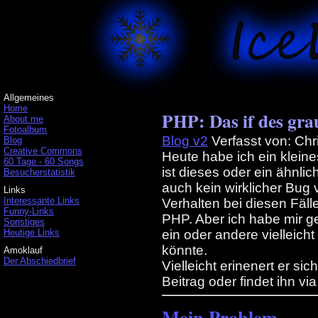
Allgemeines
Home
PHP: Das if des gra
About me
Fotoalbum
Blog v2
Verfasst von: Chr
Blog
Creative Commons
Heute habe ich ein klein
60 Tage - 60 Songs
ist dieses oder ein ähnli
Besucherstatistik
auch kein wirklicher Bug
Links
Interessante Links
Verhalten bei diesen Fäl
Funny-Links
PHP. Aber ich habe mir g
Sonstiges
Heutige Links
ein oder andere vielleic
könnte.
Amoklauf
Der Abschiedbrief
Vielleicht erinenert er si
Beitrag oder findet ihn via
Mein Problem