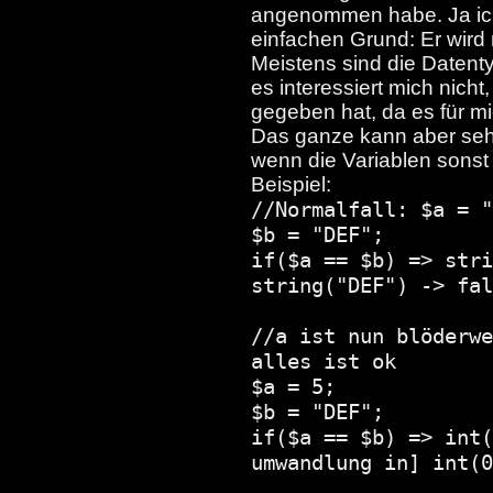
angenommen habe. Ja ich
einfachen Grund: Er wird 
Meistens sind die Datenty
es interessiert mich nich
gegeben hat, da es für m
Das ganze kann aber sehr
wenn die Variablen sonst 
Beispiel:
//Normalfall: $a = "
$b = "DEF";
if($a == $b) => stri
string("DEF") -> fal
//a ist nun blöderwe
alles ist ok
$a = 5;
$b = "DEF";
if($a == $b) => int(
umwandlung in] int(0