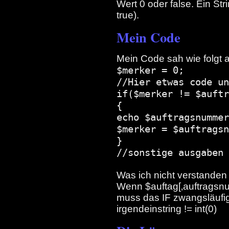
Wert 0 oder false. Ein Stri
true).
Mein Code
Mein Code sah wie folgt 
$merker = 0;
//Hier etwas code un
if($merker != $auftr
{
echo $auftragsnummer
$merker = $auftragsn
}
//sonstige ausgaben 
Was ich nicht verstanden
Wenn $auftag[‚auftragsnum
muss das IF zwangsläufig t
irgendeinstring != int(0)