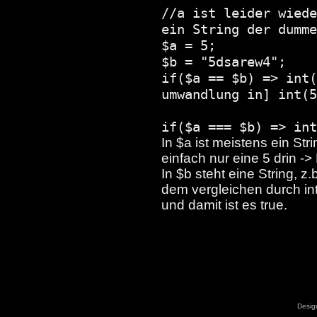
//a ist leider wiede
ein String der dumme
$a = 5;
$b = "5dsarew4";
if($a == $b) => int(
umwandlung in] int(5
if($a === $b) => int
In $a ist meistens ein Str
einfach nur eine 5 drin -> 
In $b steht eine String, z
dem vergleichen durch intva
und damit ist es true.
Desig