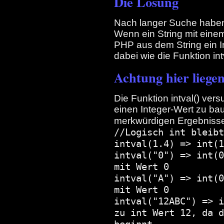
Die Lösung
Nach langer Suche haben
Wenn ein String mit einem
PHP aus dem String ein I
dabei wie die Funktion intv
Achtung hier liegen
Die Funktion intval() ve
einen Integer-Wert zu ba
merkwürdigen Ergebniss
//Logisch int bleibt
intval(1.4) => int(1
intval("0") => int(0
mit Wert 0
intval("A") => int(0
mit Wert 0
intval("12ABC") => i
zu int Wert 12, da d