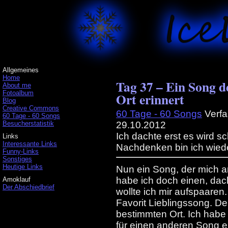
Allgemeines
Home
Tag 37 – Ein Song d
About me
Fotoalbum
Ort erinnert
Blog
Creative Commons
60 Tage - 60 Songs
Verfa
60 Tage - 60 Songs
Besucherstatistik
29.10.2012
Ich dachte erst es wird 
Links
Interessante Links
Nachdenken bin ich wied
Funny-Links
Sonstiges
Heutige Links
Nun ein Song, der mich a
habe ich doch einen, dac
Amoklauf
Der Abschiedbrief
wollte ich mir aufspaaren
Favorit Lieblingssong. De
bestimmten Ort. Ich habe
für einen anderen Song e