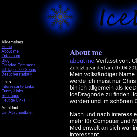
Allgemeines
Home
About me
About me
Fotoalbum
about me
Verfasst von: C
Blog
Creative Commons
Zuletzt geändert am: 07.04.20
60 Tage - 60 Songs
Mein vollständiger Name is
Besucherstatistik
werde ich meist nur Chris
Links
Interessante Links
bin ich allgemein als Ic
Funny-Links
IceDragonde zu finden. I
Sonstiges
Heutige Links
worden und im schönen O
Amoklauf
Der Abschiedbrief
Nach und nach interessie
mehr für Computer und Mu
Medienwelt an sich war i
interessant.