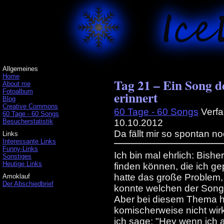
Allgemeines
Home
Tag 21 – Ein Song de
About me
Fotoalbum
erinnert
Blog
Creative Commons
60 Tage - 60 Songs
Verfa
60 Tage - 60 Songs
Besucherstatistik
10.10.2012
Da fällt mir so spontan no
Links
Interessante Links
Funny-Links
Ich bin mal ehrlich: Bish
Sonstiges
Heutige Links
finden können, die ich ge
hatte das große Problem,
Amoklauf
Der Abschiedbrief
konnte welchen der Songs 
Aber bei diesem Thema ha
komischerweise nicht wirk
ich sage: "Hey wenn ich 