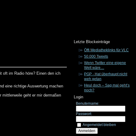
Letzte Blockeinträge
Öffi Mediatheklinks für VLC
50.000 Tweets
Wenn Twitter eine eigene
Welt wäre....
it oft im Radio höre? Einen den ich
PGP - Hat überhaupt nicht
weh getan
Heul doch – Sag mal geht’s
 und eine richtige Auswertung machen
noch?
r mittlerweile geht er mir dermaßen
Login
Benutername:
Passwort:
Angemeldet bleiben