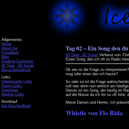
Allgemeines
Home
Tag 02 – Ein Song den du
About me
Fotoalbum
60 Tage - 60 Songs
Verfasst von: Chr
Blog
Einen Song, den ich oft im Radio höre?
Creative Commons
60 Tage - 60 Songs
Ok wie ist die Frage zu interpretiere
Besucherstatistik
mag oder einen den ich hasse?
Links
Interessante Links
So oder so ist die Frage wahrscheinli
Funny-Links
soll was denn nun wirklich am häufigst
Sonstiges
Dieses ist ein Song, der häufig im Ra
Heutige Links
auf die Nüsse da ich ihn so oft höre, 
Amoklauf
Meine Damen und Herren, Ich präsent
Der Abschiedbrief
Whistle von Flo Rida