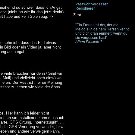
Passwort vergessen
annähernd so schwer, dass ich Angst
Registrieren
e (nicht so wie ihr das jetzt denkt)
Zitat
t habe und kein Spielzeug. ->
"Ein Freund ist der, der die
Melodie in deinem Herzen kennt
und dich dran erinnert, wenn du
sie vergessen hast"
Albert Einstein ?
e sehe ich, dass das Bild etwas
 Bild oder ein Video ja, aber nicht
sung auch egal
e viele brauchen wir denn? Sind wir
, Mail) und vielleicht noch eins/zwei
lieren. Der Rest ist meiner Meinung
eressant zu sehen wie viele der Apps
. Hier kann ich leider nicht
evor ich sie Installieren kann muss ich
rte, GPS Ortung, Internetzugriff, …
el die GPS-Verortung verwendet, bzw.
 geben und andere verweigern kann.