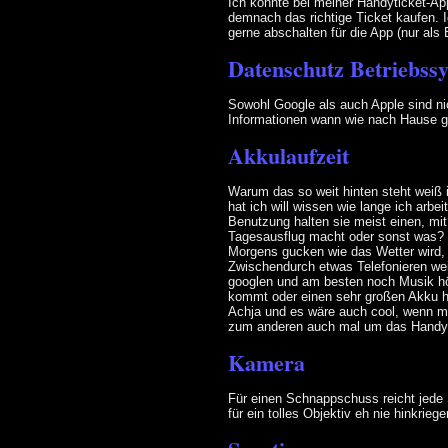
Ich könnte bei meiner Handyticket-Ap
demnach das richtige Ticket kaufen. 
gerne abschalten für die App (nur als B
Datenschutz Betriebss
Sowohl Google als auch Apple sind ni
Informationen wann wie nach Hause 
Akkulaufzeit
Warum das so weit hinten steht weiß i
hat ich will wissen wie lange ich arb
Benutzung halten sie meist einen, mi
Tagesausflug macht oder sonst was?
Morgens gucken wie das Wetter wird,
Zwischendurch etwas Telefonieren wei
googlen und am besten noch Musik hö
kommt oder einen sehr großen Akku h
Achja und es wäre auch cool, wenn m
zum anderen auch mal um das Handy e
Kamera
Für einen Schnappschuss reicht jede
für ein tolles Objektiv eh nie hinkrieg