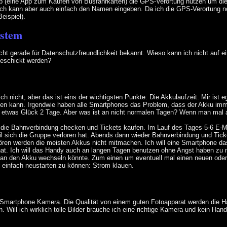
p (eine App zum Kaufen von Busfahrkarten) die GPS-Verortung nutzen um die
Ich kann aber auch einfach den Namen eingeben. Da ich die GPS-Verortung no
eispiel).
ystem
cht gerade für Datenschutzfreundlichkeit bekannt. Wieso kann ich nicht auf 
geschickt werden?
ch nicht, aber das ist eins der wichtigsten Punkte: Die Akkulaufzeit. Mir ist
eiten kann. Irgendwie haben alle Smartphones das Problem, dass der Akku imme
t etwas Glück 2 Tage. Aber was ist an nicht normalen Tagen? Wenn man mal 
 die Bahnverbindung checken und Tickets kaufen. Im Lauf des Tages 5-6 E-
l sich die Gruppe verloren hat. Abends dann wieder Bahnverbindung und Tick
ren werden die meisten Akkus nicht mitmachen. Ich will eine Smartphone das
at. Ich will das Handy auch an langen Tagen benutzen ohne Angst haben z
an den Akku wechseln könnte. Zum einen um eventuell mal einen neuen oder
infach neustarten zu können: Strom klauen.
 Smartphone Kamera. Die Qualität von einem guten Fotoapparat werden die H
en. Will ich wirklich tolle Bilder brauche ich eine richtige Kamera und kein Hand