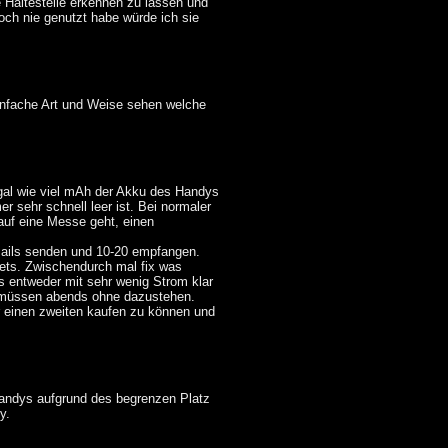
 Haltestelle erkennen zu lassen und
ch nie genutzt habe würde ich sie
einfache Art und Weise sehen welche
 egal wie viel mAh der Akku des Handys
r sehr schnell leer ist. Bei normaler
auf eine Messe geht, einen
Mails senden und 10-20 empfangen.
ets. Zwischendurch mal fix was
 entweder mit sehr wenig Strom klar
u müssen abends ohne dazustehen.
 einen zweiten kaufen zu können und
andys aufgrund des begrenzen Platz
y.