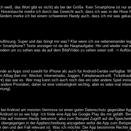
ch weiß, das Wort gibt es nicht) als bei der Größe. Kein Smartphone ist nur 
Hosentasche merke ich durch das Gewicht auch, dass ich was in der Hose hab
ßerdem merke ich bei einem schwereren Handy auch, dass ich mir was gekauf
lösung. Super und das bringt mir was? Klar wenn ich sie nebeneinander leg
m Smartphone? Texte anzeigen ist da die Hauptaufgabe. Hin und wieder mal ein
ondern um zu sehen was da auf dem Bild/Video zu sehen seien soll. -> Auflö
nde an Apps sind sowohl für iPhone als auch für Android-Geräte verfügbar. Wi
n Alltag (bei mir: Wecker, Internetradio, Joggen, Fahrplanauskunft, Ticketkauf
nt) das war es. Wer mag kann sich auch noch das ein oder andere Spiel instal
 andere Prioriäten, daher ist eine vielseitigkeit wichtig, aber es wäre mal int
rtung).
 bei Android am meisten Vermisse ist einen guten Datenschutz gegenüber Apps
 Android ist es wie folgt: Ich finde eine App bei Google Play die mir gefällt. B
hte auf meinem Handy bekommt, also zum Beispiel Zugriff auf die Speicherka
azu übergegangen in der Appbeschreibung anzugeben wofür die App zum Beispi
für den und den Fall relevant ist. Was ich möchte: Der App bestimmte Rechte