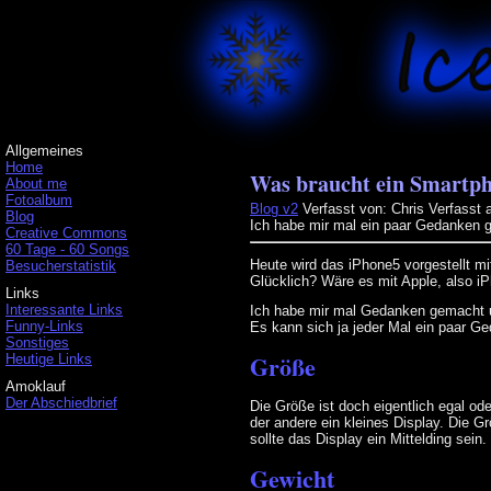
Allgemeines
Home
Was braucht ein Smartph
About me
Fotoalbum
Blog v2
Verfasst von: Chris
Verfasst 
Blog
Ich habe mir mal ein paar Gedanken 
Creative Commons
60 Tage - 60 Songs
Heute wird das iPhone5 vorgestellt mit
Besucherstatistik
Glücklich? Wäre es mit Apple, also 
Links
Interessante Links
Ich habe mir mal Gedanken gemacht 
Funny-Links
Es kann sich ja jeder Mal ein paar 
Sonstiges
Größe
Heutige Links
Amoklauf
Der Abschiedbrief
Die Größe ist doch eigentlich egal od
der andere ein kleines Display. Die
sollte das Display ein Mittelding sein.
Gewicht