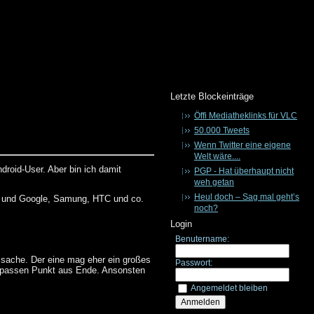
Letzte Blockeinträge
Öffi Mediatheklinks für VLC
50.000 Tweets
Wenn Twitter eine eigene
Welt wäre....
ndroid-User. Aber bin ich damit
PGP - Hat überhaupt nicht
weh getan
Heul doch – Sag mal geht’s
e und Google, Samung, HTC und co.
noch?
Login
Benutername:
kssache. Der eine mag eher ein großes
Passwort:
e passen Punkt aus Ende. Ansonsten
Angemeldet bleiben