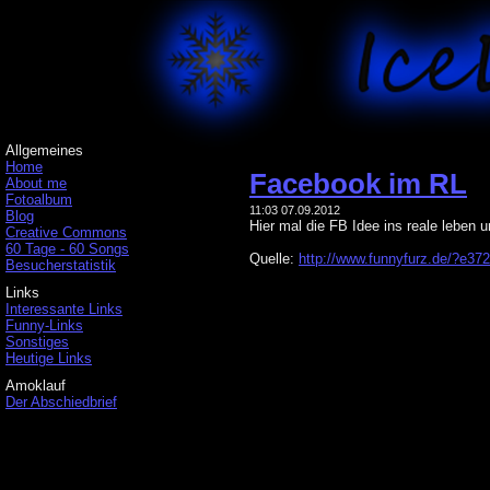
Allgemeines
Home
Facebook im RL
About me
Fotoalbum
11:03 07.09.2012
Blog
Hier mal die FB Idee ins reale leben
Creative Commons
60 Tage - 60 Songs
Quelle:
http://www.funnyfurz.de/?e37
Besucherstatistik
Links
Interessante Links
Funny-Links
Sonstiges
Heutige Links
Amoklauf
Der Abschiedbrief