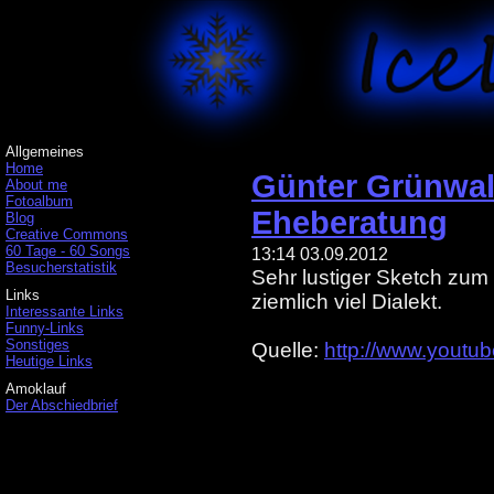
Allgemeines
Home
Günter Grünwal
About me
Fotoalbum
Eheberatung
Blog
Creative Commons
60 Tage - 60 Songs
13:14 03.09.2012
Besucherstatistik
Sehr lustiger Sketch zum
Links
ziemlich viel Dialekt.
Interessante Links
Funny-Links
Sonstiges
Quelle:
http://www.yout
Heutige Links
Amoklauf
Der Abschiedbrief