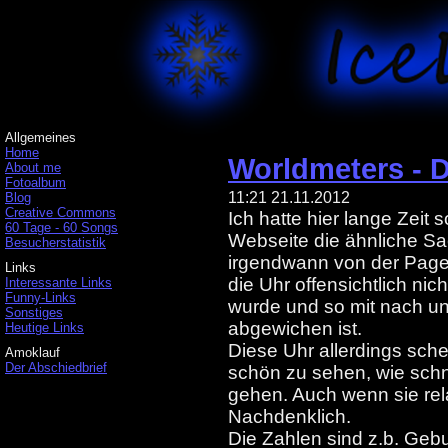
Allgemeines
Home
Worldmeters - D
About me
Fotoalbum
11:21 21.11.2012
Blog
Creative Commons
Ich hatte hier lange Zeit 
60 Tage - 60 Songs
Webseite die ähnliche Sa
Besucherstatistik
irgendwann von der Page 
Links
die Uhr offensichtlich nic
Interessante Links
Funny-Links
wurde und so mit nach un
Sonstiges
abgewichen ist.
Heutige Links
Diese Uhr allerdings schein
Amoklauf
Der Abschiedbrief
schön zu sehen, wie schn
gehen. Auch wenn sie rel
Nachdenklich.
Die Zahlen sind z.b. Gebu