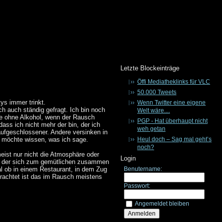
Letzte Blockeinträge
Öffi Mediatheklinks für VLC
50.000 Tweets
ys immer trinkt.
Wenn Twitter eine eigene
ch auch ständig gefragt. Ich bin noch
Welt wäre....
hle ohne Alkohol, wenn der Rausch
PGP - Hat überhaupt nicht
dass ich nicht mehr der bin, der ich
weh getan
aufgeschlossener. Andere versinken in
h möchte wissen, was ich sage.
Heul doch – Sag mal geht’s
noch?
meist nur nicht die Atmosphäre oder
Login
Typ, der sich zum gemütlichen zusammen
l ob in einem Restaurant, in dem Zug
Benutername:
rachtet ist das im Rausch meistens
Passwort:
Angemeldet bleiben