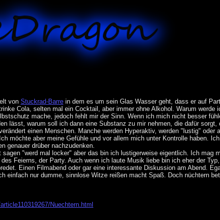
Welt von
Stuckrad-Barre
in dem es um sein Glas Wasser geht, dass er auf Part
 trinke Cola, selten mal ein Cocktail, aber immer ohne Alkohol. Warum werde i
elbstschutz mache, jedoch fehlt mir der Sinn. Wenn ich mich nicht besser fü
den lässt, warum soll ich dann eine Substanz zu mir nehmen, die dafür sorgt, 
e verändert einen Menschen. Manche werden Hyperaktiv, werden "lustig" oder 
 Ich möchte aber meine Gefühle und vor allem mich unter Kontrolle haben. Ic
en genauer drüber nachzudenken.
zt sagen "werd mal locker" aber das bin ich lustigerweise eigentlich. Ich mag 
h des Feierns, der Party. Auch wenn ich laute Musik liebe bin ich eher der 
redet. Einen Filmabend oder gar eine interessante Diskussion am Abend. Ega
ch einfach nur dumme, sinnlose Witze reißen macht Spaß. Doch nüchtern bet
/article110319267/Nuechtern.html