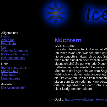
Allgemeines
Home
Nüchtern
About me
Fotoalbum
17:23 28.10.2012
Blog
Ein sehr interessanter Artikel in der 
Creative Commons
Ich trinke zwar kein Wasser, aber ich
60 Tage - 60 Songs
nie so abgestürzt, dass ich es aus S
Besucherstatistik
mich nicht glücklich oder fröhlich wer
eigentlich bin? So gut wie jede Drog
Links
Selbstmitleid oder werden Depressiv.
Interessante Links
Möchte in der Lage sein vor dem Sag
Funny-Links
Natürlich wird der ein oder andere jet
Sonstiges
die Örtlichkeiten. Ich bin kein Mensc
Heutige Links
sitzen zum Essen oder ins Kino verab
Amoklauf
oder bei irgendwem auf dem Sofa. Au
Der Abschiedbrief
nicht lustig, sondern albern.
Quelle:
http://www.welt.de/print/wams