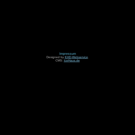
Impressum
Designed by
KHD-Webservice
.
CMS:
IceHaus.de