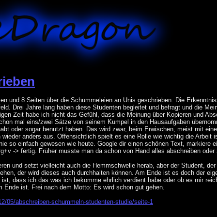
rieben
en und 8 Seiten über die Schummeleien an Unis geschrieben. Die Erkenntni
feld. Drei Jahre lang haben diese Studenten begleitet und befragt und die Me
igen Zeit habe ich nicht das Gefühl, dass die Meinung über Kopieren und Absc
r schon mal eins/zwei Sätze von seinem Kumpel in den Hausaufgaben übernom
abt oder sogar benutzt haben. Das wird zwar, beim Erwischen, meist mit einer 
wieder anders aus. Offensichtlich spielt es eine Rolle wie wichtig die Arbeit 
nie so einfach gewesen wie heute. Google dir einen schönen Text, markiere e
rg+v -> fertig. Früher musste man da schon von Hand alles abschreiben ode
ieren und setzt vielleicht auch die Hemmschwelle herab, aber der Student, d
iehen, der wird dieses auch durchhalten können. Am Ende ist es doch der eigen
g ist, dass ich das was ich bekomme ehrlich verdient habe oder ob es mir rei
am Ende ist. Frei nach dem Motto: Es wird schon gut gehen.
12/05/abschreiben-schummeln-studenten-studie/seite-1