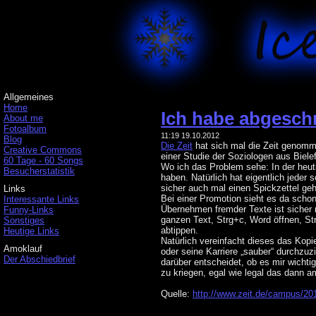
Allgemeines
Home
Ich habe abgesch
About me
Fotoalbum
11:19 19.10.2012
Blog
Die Zeit
hat sich mal die Zeit genomm
Creative Commons
einer Studie der Soziologen aus Biele
60 Tage - 60 Songs
Wo ich das Problem sehe: In der heut
Besucherstatistik
haben. Natürlich hat eigentlich jede
sicher auch mal einen Spickzettel geh
Links
Bei einer Promotion sieht es da schon 
Interessante Links
Übernehmen fremder Texte ist sicher 
Funny-Links
ganzen Text, Strg+c, Word öffnen, St
Sonstiges
abtippen.
Heutige Links
Natürlich vereinfacht dieses das Kop
Amoklauf
oder seine Karriere „sauber“ durchzuz
Der Abschiedbrief
darüber entscheidet, ob es mir wichti
zu kriegen, egal wie legal das dann 
Quelle:
http://www.zeit.de/campus/20