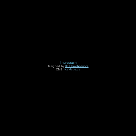
Impressum
Designed by
KHD-Webservice
.
CMS:
IceHaus.de