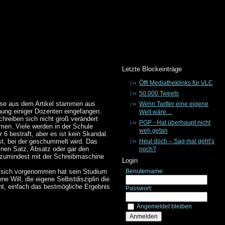
Letzte Blockeinträge
Öffi Mediatheklinks für VLC
50.000 Tweets
sse aus dem Artikel stammen aus
Wenn Twitter eine eigene
inung einiger Dozenten eingefangen.
Welt wäre....
hreiben sich nicht groß verändert
PGP - Hat überhaupt nicht
men. Viele werden in der Schule
weh getan
6 bestraft, aber es ist kein Skandal.
ist, bei der geschummelt wird. Das
Heul doch – Sag mal geht’s
inen Satz, Absatz oder gar den
noch?
r zumindest mit der Schreibmaschine
Login
er sich vorgenommen hat sein Studium
Benutername:
e Will, die eigene Selbstdisziplin die
cht, einfach das bestmögliche Ergebnis
Passwort:
Angemeldet bleiben