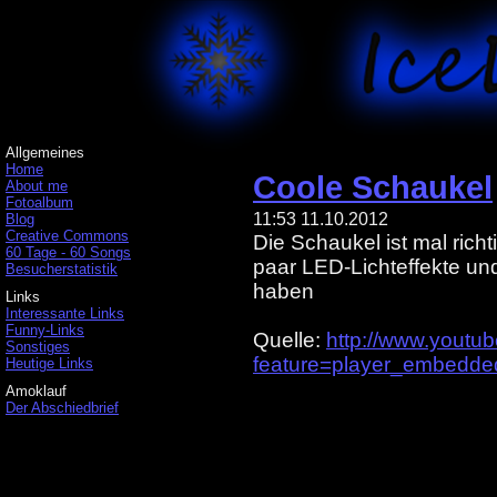
Allgemeines
Home
Coole Schaukel
About me
Fotoalbum
11:53 11.10.2012
Blog
Creative Commons
Die Schaukel ist mal rich
60 Tage - 60 Songs
paar LED-Lichteffekte und 
Besucherstatistik
haben
Links
Interessante Links
Funny-Links
Quelle:
http://www.youtu
Sonstiges
feature=player_embed
Heutige Links
Amoklauf
Der Abschiedbrief