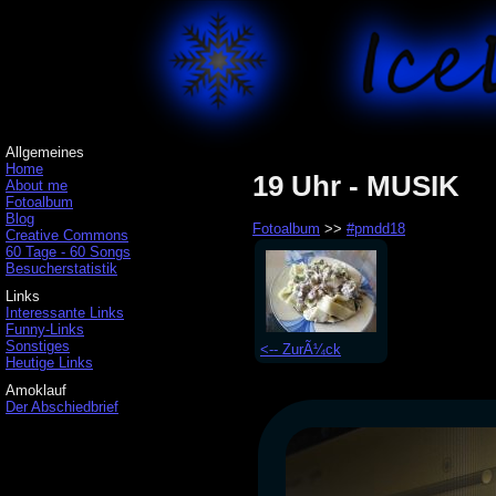
Allgemeines
Home
19 Uhr - MUSIK
About me
Fotoalbum
Blog
Fotoalbum
>>
#pmdd18
Creative Commons
60 Tage - 60 Songs
Besucherstatistik
Links
Interessante Links
Funny-Links
Sonstiges
<-- ZurÃ¼ck
Heutige Links
Amoklauf
Der Abschiedbrief