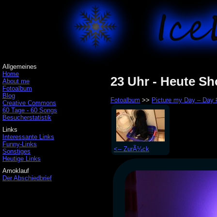
Allgemeines
Home
23 Uhr - Heute S
About me
Fotoalbum
Blog
Fotoalbum
>>
Picture my Day – Day
Creative Commons
60 Tage - 60 Songs
Besucherstatistik
Links
Interessante Links
Funny-Links
<-- ZurÃ¼ck
Sonstiges
Heutige Links
Amoklauf
Der Abschiedbrief