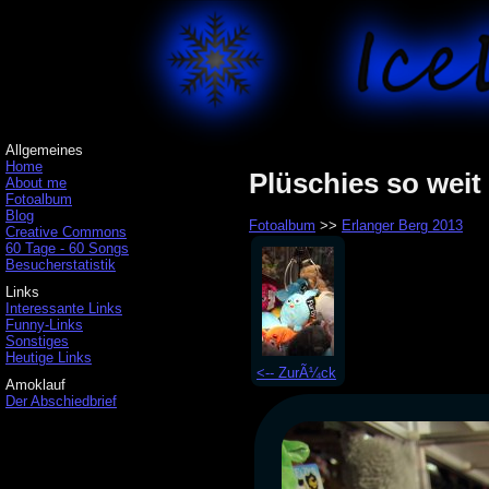
Allgemeines
Home
Plüschies so weit
About me
Fotoalbum
Blog
Fotoalbum
>>
Erlanger Berg 2013
Creative Commons
60 Tage - 60 Songs
Besucherstatistik
Links
Interessante Links
Funny-Links
Sonstiges
Heutige Links
<-- ZurÃ¼ck
Amoklauf
Der Abschiedbrief