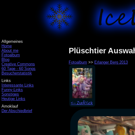
Allgemeines
Home
Plüschtier Auswah
About me
Fotoalbum
Blog
Fotoalbum
>>
Erlanger Berg 2013
Creative Commons
60 Tage - 60 Songs
Besucherstatistik
Links
Interessante Links
Funny-Links
Sonstiges
Heutige Links
<-- ZurÃ¼ck
Amoklauf
Der Abschiedbrief