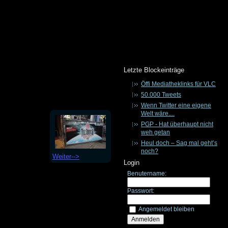
Letzte Blockeinträge
Öffi Mediatheklinks für VLC
50.000 Tweets
Wenn Twitter eine eigene
Welt wäre....
PGP - Hat überhaupt nicht
weh getan
Heul doch – Sag mal geht’s
noch?
Weiter-->
Login
Benutername:
Passwort:
Angemeldet bleiben