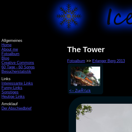
Allgemeines
Home
The Tower
About me
Fotoalbum
Blog
Fotoalbum
>>
Erlanger Berg 2013
Creative Commons
60 Tage - 60 Songs
Besucherstatistik
Links
Interessante Links
Funny-Links
<-- ZurÃ¼ck
Sonstiges
Heutige Links
Amoklauf
Der Abschiedbrief