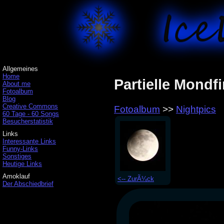
Allgemeines
Home
Partielle Mondfi
About me
Fotoalbum
Blog
Creative Commons
Fotoalbum
>>
Nightpics
60 Tage - 60 Songs
Besucherstatistik
Links
Interessante Links
Funny-Links
Sonstiges
Heutige Links
Amoklauf
<-- ZurÃ¼ck
Der Abschiedbrief