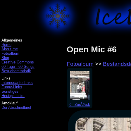
Allgemeines
Home
Open Mic #6
About me
Fotoalbum
Blog
Creative Commons
Fotoalbum
>>
Bestandsd
60 Tage - 60 Songs
Besucherstatistik
Links
Interessante Links
Funny-Links
Sonstiges
Heutige Links
Amoklauf
<-- ZurÃ¼ck
Der Abschiedbrief