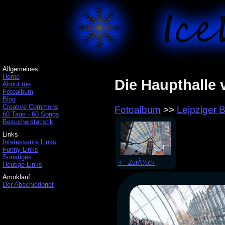
Allgemeines
Home
Die Haupthalle
About me
Fotoalbum
Blog
Creative Commons
Fotoalbum
>>
Leipziger
60 Tage - 60 Songs
Besucherstatistik
Links
Interessante Links
Funny-Links
Sonstiges
<-- ZurÃ¼ck
Heutige Links
Amoklauf
Der Abschiedbrief