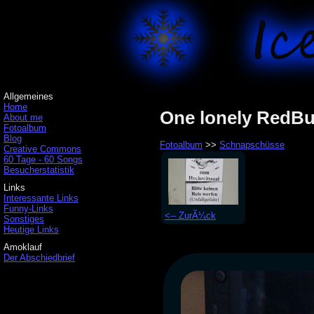
Allgemeines
Home
One lonely RedBu
About me
Fotoalbum
Blog
Fotoalbum
>>
Schnapschüsse
Creative Commons
60 Tage - 60 Songs
Besucherstatistik
Links
Interessante Links
Funny-Links
<-- ZurÃ¼ck
Sonstiges
Heutige Links
Amoklauf
Der Abschiedbrief