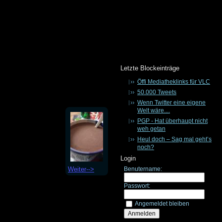
Letzte Blockeinträge
Öffi Mediatheklinks für VLC
50.000 Tweets
Wenn Twitter eine eigene
Welt wäre....
PGP - Hat überhaupt nicht
weh getan
Heul doch – Sag mal geht’s
noch?
Login
Weiter-->
Benutername:
Passwort:
Angemeldet bleiben