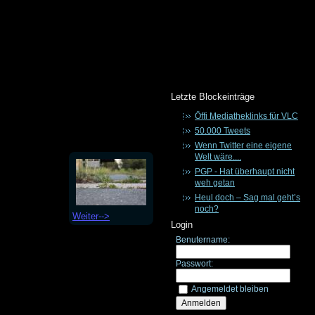
Letzte Blockeinträge
Öffi Mediatheklinks für VLC
50.000 Tweets
Wenn Twitter eine eigene
Welt wäre....
PGP - Hat überhaupt nicht
weh getan
Heul doch – Sag mal geht’s
noch?
Weiter-->
Login
Benutername:
Passwort:
Angemeldet bleiben