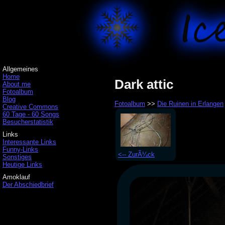
Allgemeines
Home
Dark attic
About me
Fotoalbum
Blog
Fotoalbum
>>
Die Ruinen in Erlangen
Creative Commons
60 Tage - 60 Songs
Besucherstatistik
Links
Interessante Links
Funny-Links
<-- ZurÃ¼ck
Sonstiges
Heutige Links
Amoklauf
Der Abschiedbrief