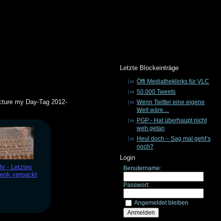
Letzte Blockeinträge
Öffi Mediatheklinks für VLC
50.000 Tweets
icture my Day-Tag 2012-
Wenn Twitter eine eigene
Welt wäre....
PGP - Hat überhaupt nicht
weh getan
Heul doch – Sag mal geht’s
noch?
Login
hr - Letztes
Benutername:
enk verpackt
Passwort:
Angemeldet bleiben